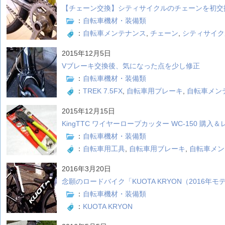
【チェーン交換】シティサイクルのチェーンを初交
：
自転車機材・装備類
：
自転車メンテナンス
,
チェーン
,
シティサイク
2015年12月5日
Vブレーキ交換後、気になった点を少し修正
：
自転車機材・装備類
：
TREK 7.5FX
,
自転車用ブレーキ
,
自転車メン
2015年12月15日
KingTTC ワイヤーロープカッター WC-150 購入
：
自転車機材・装備類
：
自転車用工具
,
自転車用ブレーキ
,
自転車メン
2016年3月20日
念願のロードバイク「KUOTA KRYON（2016年
：
自転車機材・装備類
：
KUOTA KRYON