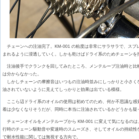
チェーンへの注油完了。KM-001 の粘度は非常にサラサラで、ス
まれるように浸透していく。しかも乾けばドライ系のためチェーンを
注油後手でクランクを回してみたところ、メンテルーブ注油時と比
は分からなかった。
しかしチェーンの摩擦音はいつもの注油時並みにしっかりと小さく
油されていないように見えてしっかりと効果は出ている模様。
ここら辺ドライ系のオイルの使用は初めてのため、何か不思議な感
着は少なくなりそうだが、同時に本当に注油されているかどうかも疑っ
チェーンオイルをメンテルーブから KM-001 に変えて気になるの
行時のチェーン駆動音や変速時のスムーズさ、そしてオイルの持続性
で耐水性能に関しては無視する方向で。