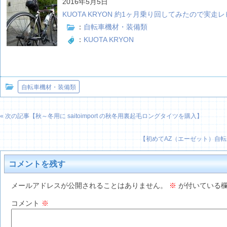
2016年5月5日
KUOTA KRYON 約1ヶ月乗り回してみたので実走
：
自転車機材・装備類
：
KUOTA KRYON
自転車機材・装備類
« 次の記事【
秋～冬用に saitoimport の秋冬用裏起毛ロングタイツを購入
】
【
初めてAZ（エーゼット）自
コメントを残す
メールアドレスが公開されることはありません。
※
が付いている欄
コメント
※