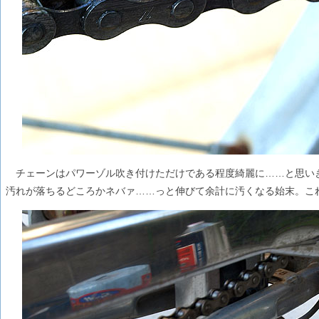
チェーンはパワーゾル吹き付けただけである程度綺麗に……と思い
汚れが落ちるどころかネバァ……っと伸びて余計に汚くなる始末。これ