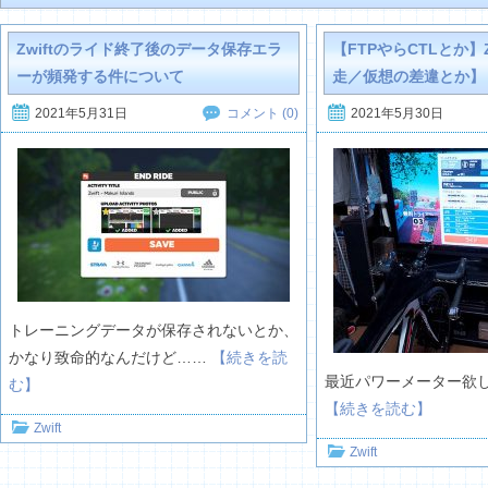
Zwiftのライド終了後のデータ保存エラ
【FTPやらCTLとか】
ーが頻発する件について
走／仮想の差違とか】
2021年5月31日
2021年5月30日
コメント (0)
トレーニングデータが保存されないとか、
かなり致命的なんだけど……
【続きを読
最近パワーメーター欲
む】
【続きを読む】
Zwift
Zwift