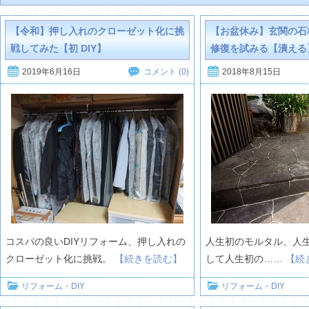
【令和】押し入れのクローゼット化に挑
【お盆休み】玄関の石板
戦してみた【初 DIY】
修復を試みる【潰える
2019年6月16日
2018年8月15日
コメント (0)
コスパの良いDIYリフォーム、押し入れの
人生初のモルタル、人
クローゼット化に挑戦。
【続きを読む】
して人生初の……
【続
リフォーム・DIY
リフォーム・DIY