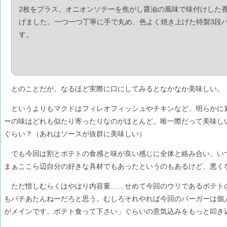
2枚をプラス。オニオンソテーを焦がし醤油の風味で味付けした
げました。一つ一つ丁寧に手で丸め、色よく焼き上げた特製3段
す。
とのことだが、なるほど実際に口にしてみるとなかなか美味しい。
というよりもマクドはフィレオフィッシュやチキンなど、明らかに
ーの味はどれも似たり寄ったりなのがほとんど。唯一際だって美味し
ぐらい？（あれはソースが抜群に美味しい）
でも今回は割とポテトの食感と味が良い感じに全体と絡み合い、い
まぁここら辺自分の好きな具材でもあったというのもあるけど、悪く
ただ惜しむらくはやはり内容量……せめて今回のウリであるポテト
もバチあたんねーだろと思う。むしろそれやれば今回のバーガーは個
がメインです。ポテト食って下さい」ぐらいの意気込みをもっと叩き