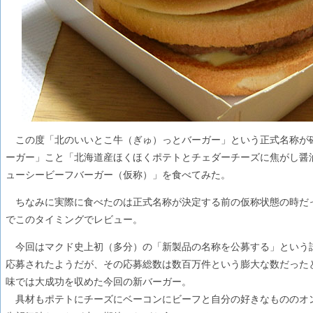
この度「北のいいとこ牛（ぎゅ）っとバーガー」という正式名称が
ーガー」こと「北海道産ほくほくポテトとチェダーチーズに焦がし醤
ューシービーフバーガー（仮称）」を食べてみた。
ちなみに実際に食べたのは正式名称が決定する前の仮称状態の時だ
でこのタイミングでレビュー。
今回はマクド史上初（多分）の「新製品の名称を公募する」という
応募されたようだが、その応募総数は数百万件という膨大な数だった
味では大成功を収めた今回の新バーガー。
具材もポテトにチーズにベーコンにビーフと自分の好きなもののオ