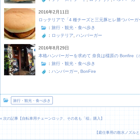
2016年2月11日
ロッテリアで「4 種チーズと三元豚ヒレ勝つバーガ
：
旅行・観光・食べ歩き
：
ロッテリア
,
ハンバーガー
2016年8月29日
本格ハンバーガーを求めて 奈良は橿原の Bonfire
：
旅行・観光・食べ歩き
：
ハンバーガー
,
BonFire
旅行・観光・食べ歩き
« 次の記事【
自転車用チェーンロック、その名も「稲」購入
】
【
庭仕事用の散水ノズルと