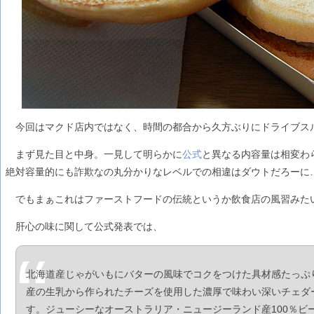
今回はマクド店内ではなく、時間の都合から久方ぶりにドライブス
まず見た目と中身。一見して明らかに
公式
と異なる内容量は相変わ
絶対容量的にも詐欺なの丸分かりなレベルでの相違はダウトだろーに
でもまぁこれはファーストフードの伝統というか飲食店の風習みた
肝心の味に関して公式発表では、
北海道産じゃがいもにバターの風味でコクをつけた具材感たっぷ
産の生乳から作られたチーズを使用した濃厚で味わい深いチェダ
す。ジューシーなオーストラリア・ニュージーランド産100％ビ