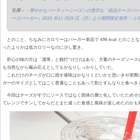
引用 –
～華やかなパーティーシーズンの贅沢な「絶品チーズバー
ーズバーガー』2015 年11 月29 日（日）より期間限定発売！- LOT
とのこと。ちなみにカロリーはバーガー単品で 496 kcal とのこ
ったよりかは低カロリーなのに少し驚き。
肝心の味の方は「濃厚」と銘打つだけはあり、大量のチーズソース
も当然ながら噛み応えとしてもかなりしっかりしていた。
これだけのチーズが口に残す後味はかなりくどいかと思いきや実際
ガーのサイズとしてはごく普通なこともあって割とすんなりと食べき
今回はチーズがすでにソースではなく固体の層と化していたためそ
てレンジでチンしてからだとまた違った食感と風味が楽しめたのかも