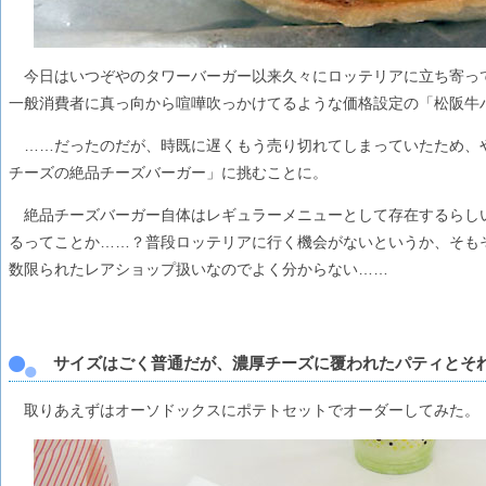
今日はいつぞやのタワーバーガー以来久々にロッテリアに立ち寄ってみ
一般消費者に真っ向から喧嘩吹っかけてるような価格設定の「松阪牛
……だったのだが、時既に遅くもう売り切れてしまっていたため、や
チーズの絶品チーズバーガー」に挑むことに。
絶品チーズバーガー自体はレギュラーメニューとして存在するらしいが
るってことか……？普段ロッテリアに行く機会がないというか、そも
数限られたレアショップ扱いなのでよく分からない……
サイズはごく普通だが、濃厚チーズに覆われたパティとそ
取りあえずはオーソドックスにポテトセットでオーダーしてみた。