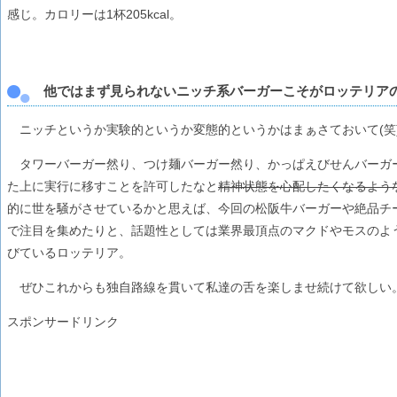
感じ。カロリーは1杯205kcal。
他ではまず見られないニッチ系バーガーこそがロッテリア
ニッチというか実験的というか変態的というかはまぁさておいて(笑
タワーバーガー然り、つけ麺バーガー然り、かっぱえびせんバーガ
た上に実行に移すことを許可したなと
精神状態を心配したくなるよう
的に世を騒がさせているかと思えば、今回の松阪牛バーガーや絶品チ
で注目を集めたりと、話題性としては業界最頂点のマクドやモスのよ
びているロッテリア。
ぜひこれからも独自路線を貫いて私達の舌を楽しませ続けて欲しい。
スポンサードリンク