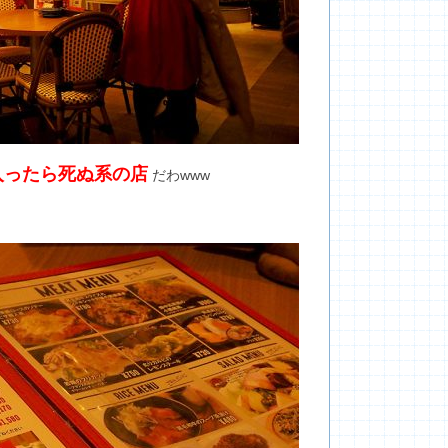
入ったら死ぬ系の店
だわwww