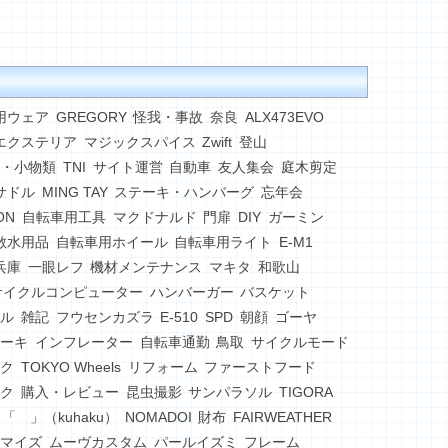
用ウェア
GREGORY
怪我・事故
奈良
ALX473EVO
エクステリア
マジックスパイス
Zwift
登山
・小物類
TNI
サイト運営
自動車
友人集会
庭木剪定
サドル
MING TAY
ステーキ・ハンバーグ
忘年会
ON
自転車用工具
マクドナルド
門扉
DIY
ガーミン
散水用品
自転車用ホイール
自転車用ライト
E-M1
兵庫
一眼レフ
機材メンテナンス
マキタ
和歌山
サイクルコンピューター
ハンバーガー
バスケット
ル
雑記
フウセンカズラ
E-510
SPD
朝顔
ゴーヤ
ーキ
インフレーター
自転車通勤
鳥取
サイクルモード
ク
TOKYO Wheels
リフォーム
ファーストフード
ク
購入・レビュー
昆虫撮影
サンパラソル
TIGORA
「 」（kuhaku）
NOMADOI
財布
FAIRWEATHER
マイズ
ムーヴカスタム
パールイズミ
フレーム