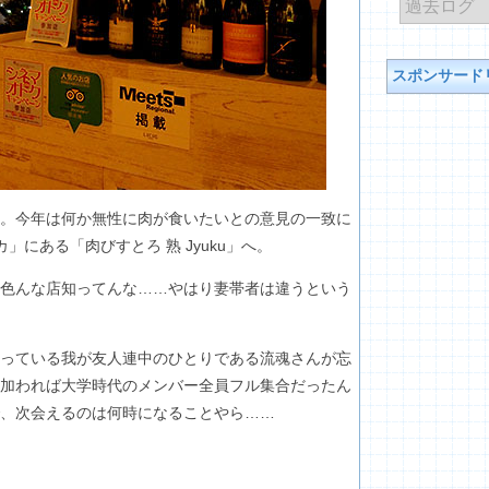
スポンサード
。今年は何か無性に肉が食いたいとの意見の一致に
にある「肉びすとろ 熟 Jyuku」へ。
色んな店知ってんな……やはり妻帯者は違うという
っている我が友人連中のひとりである流魂さんが忘
加われば大学時代のメンバー全員フル集合だったん
、次会えるのは何時になることやら……