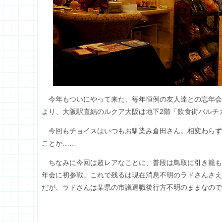
今年もついにやって来た、毎年恒例の友人達との忘年会
より、大阪駅直結のルクア大阪は地下2階「飲食街バルチカ」
今回もチョイスはいつもお馴染み倉田さん。相変わらず
ことか……
ちなみに今回は超レアなことに、普段は鳥取に引き籠も
年会に初参戦。これで残るは現在消息不明のラドさんさえ
だが、ラドさんは某県の市議退職後行方不明のままなので