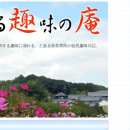
和する趣味に溺れる、とある奈良県民の徒然趣味日記。