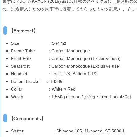
まずは KUOTA KRYON (2016) 新105仕様のスペック及び、購
め、別途購入したのを納車時に装着してもらったものを記載）、そし
【Frameset】
Size
：S (472)
Frame Tube
：Carbon Monocoque
Front Fork
：Carbon Monocoque (Exclusive use)
Seat Post
：Carbon Monocoque (Exclusive use)
Headset
：Top 1-1/8, Bottom 1-1/2
Bottom Bracket
：BB386
Collar
：White × Red
Weight
：1,550g (Frame 1,070g・FrontFork 480g)
【Components】
Shifter
：Shimano 105, 11-speed, ST-5800-L