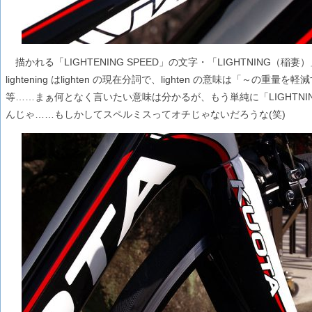
描かれる「LIGHTENING SPEED」の文字・「LIGHTNING（稲妻）
lightening はlighten の現在分詞で、lighten の意味は「～
等……まぁ何となく言いたい意味は分かるが、もう単純に「LIGHTNIN
んじゃ……もしかしてスペルミスってオチじゃないだろうな(笑)