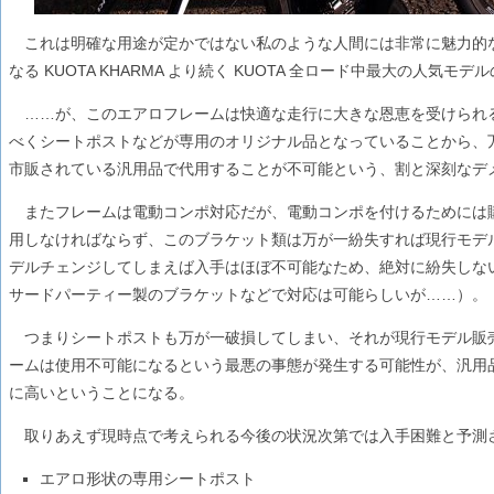
これは明確な用途が定かではない私のような人間には非常に魅力的
なる KUOTA KHARMA より続く KUOTA 全ロード中最大の人気
……が、このエアロフレームは快適な走行に大きな恩恵を受けられ
べくシートポストなどが専用のオリジナル品となっていることから、
市販されている汎用品で代用することが不可能という、割と深刻なデ
またフレームは電動コンポ対応だが、電動コンポを付けるためには
用しなければならず、このブラケット類は万が一紛失すれば現行モデ
デルチェンジしてしまえば入手はほぼ不可能なため、絶対に紛失しな
サードパーティー製のブラケットなどで対応は可能らしいが……）。
つまりシートポストも万が一破損してしまい、それが現行モデル販
ームは使用不可能になるという最悪の事態が発生する可能性が、汎用
に高いということになる。
取りあえず現時点で考えられる今後の状況次第では入手困難と予測
エアロ形状の専用シートポスト