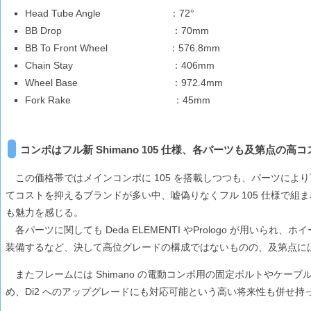
Head Tube Angle
：72°
BB Drop
：70mm
BB To Front Wheel
：576.8mm
Chain Stay
：406mm
Wheel Base
：972.4mm
Fork Rake
：45mm
コンポはフル新 Shimano 105 仕様、各パーツも及第点の
この価格帯ではメインコンポに 105 を搭載しつつも、パーツによ
てコストを抑えるブランドが多い中、嘘偽りなくフル 105 仕様で組
も魅力を感じる。
各パーツに関しても Deda ELEMENTI やPrologo が用いられ、ホイー
装備するなど、決して高位グレードの構成ではないものの、及第点に
またフレームには Shimano の電動コンポ用の固定ボルトやケー
め、Di2 へのアップグレードにも対応可能という高い将来性も併せ持