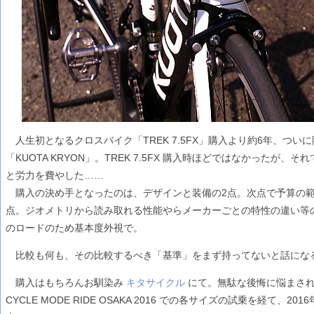
人生初となるクロスバイク「TREK 7.5FX」購入より約6年、つい
「KUOTA KRYON」。TREK 7.5FX 購入時ほどではなかったが
と労力を費やした……
購入の決め手となったのは、デザインと装備の2点。次点で予算の範
点。ジオメトリから読み取れる性能やらメーカーごとの特性の違い等
のロードのため基本度外視で。
比較も何も、その比較するべき「基準」をまず持ってないと話にな
購入はもちろんお馴染み
キタサイクル
にて。無駄な後悔に悩まされ
CYCLE MODE RIDE OSAKA 2016 での各サイズの試乗を経て、2