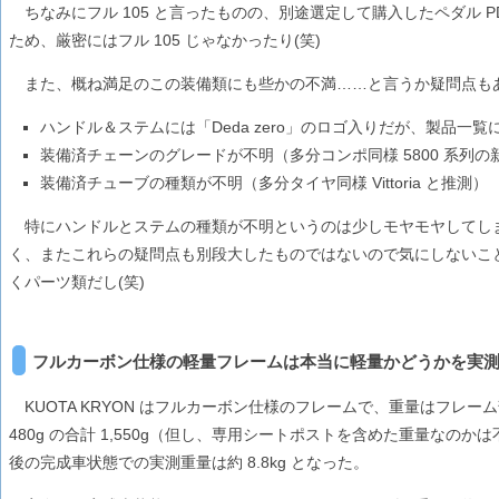
ちなみにフル 105 と言ったものの、別途選定して購入したペダル PD-A
ため、厳密にはフル 105 じゃなかったり(笑)
また、概ね満足のこの装備類にも些かの不満……と言うか疑問点も
ハンドル＆ステムには「Deda zero」のロゴ入りだが、製品一
装備済チェーンのグレードが不明（多分コンポ同様 5800 系列の新 
装備済チューブの種類が不明（多分タイヤ同様 Vittoria と推測）
特にハンドルとステムの種類が不明というのは少しモヤモヤしてし
く、またこれらの疑問点も別段大したものではないので気にしないこ
くパーツ類だし(笑)
フルカーボン仕様の軽量フレームは本当に軽量かどうかを実
KUOTA KRYON はフルカーボン仕様のフレームで、重量はフレーム部
480g の合計 1,550g（但し、専用シートポストを含めた重量なの
後の完成車状態での実測重量は約 8.8kg となった。