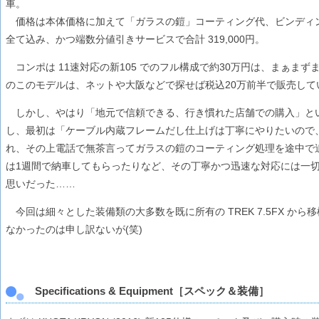
車。
価格は本体価格に加えて「ガラスの鎧」コーティング代、ビンディングペ
全て込み、かつ端数分値引きサービスで合計 319,000円。
コンポは 11速対応の新105 でのフル構成で約30万円は、まぁま
のこのモデルは、ネットや大阪などで探せば税込20万前半で販売して
しかし、やはり「地元で信頼できる、行き慣れた店舗での購入」と
し、最初は「ケーブル内蔵フレームだし仕上げは丁寧にやりたいので
れ、その上電話で無茶言ってガラスの鎧のコーティング処理を途中で
は1週間で納車してもらったりなど、その丁寧かつ迅速な対応には一
思いだった……
今回は細々とした装備類の大多数を既に所有の TREK 7.5FX か
なかったのは申し訳ないが(笑)
Specifications & Equipment［スペック＆装備］