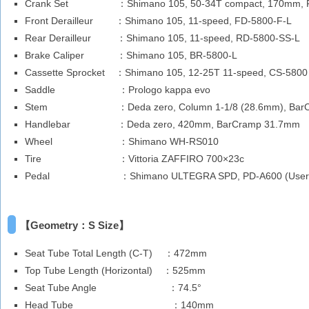
Crank Set
：Shimano 105, 50-34T compact, 170mm, 
Front Derailleur
：Shimano 105, 11-speed, FD-5800-F-L
Rear Derailleur
：Shimano 105, 11-speed, RD-5800-SS-L
Brake Caliper
：Shimano 105, BR-5800-L
Cassette Sprocket
：Shimano 105, 12-25T 11-speed, CS-5800
Saddle
：Prologo kappa evo
Stem
：Deda zero, Column 1-1/8 (28.6mm), Ba
Handlebar
：Deda zero, 420mm, BarCramp 31.7mm
Wheel
：Shimano WH-RS010
Tire
：Vittoria ZAFFIRO 700×23c
Pedal
：Shimano ULTEGRA SPD, PD-A600 (User 
【Geometry：S Size】
Seat Tube Total Length (C-T)
：472mm
Top Tube Length (Horizontal)
：525mm
Seat Tube Angle
：74.5°
Head Tube
：140mm