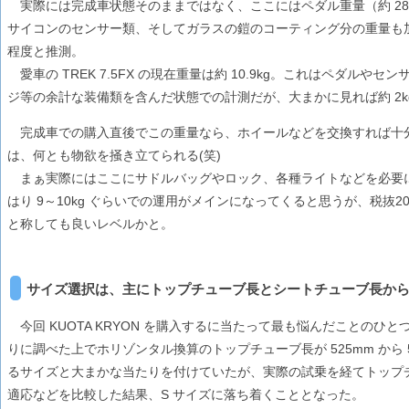
実際には完成車状態そのままではなく、ここにはペダル重量（約 28
サイコンのセンサー類、そしてガラスの鎧のコーティング分の重量も加算
程度と推測。
愛車の TREK 7.5FX の現在重量は約 10.9kg。これはペダル
ジ等の余計な装備類を含んだ状態での計測だが、大まかに見れば約 2k
完成車での購入直後でこの重量なら、ホイールなどを交換すれば十分 
は、何とも物欲を掻き立てられる(笑)
まぁ実際にはここにサドルバッグやロック、各種ライトなどを必要
はり 9～10kg ぐらいでの運用がメインになってくると思うが、税抜
と称しても良いレベルかと。
サイズ選択は、主にトップチューブ長とシートチューブ長か
今回 KUOTA KRYON を購入するに当たって最も悩んだことのひ
りに調べた上でホリゾンタル換算のトップチューブ長が 525mm から 53
るサイズと大まかな当たりを付けていたが、実際の試乗を経てトップ
適応などを比較した結果、S サイズに落ち着くこととなった。