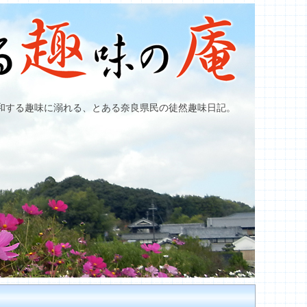
和する趣味に溺れる、とある奈良県民の徒然趣味日記。