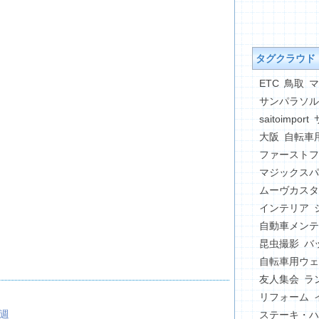
タグクラウド
ETC
鳥取
マ
サンパラソル
saitoimport
大阪
自転車
ファーストフ
マジックスパ
ムーヴカスタ
インテリア
自動車メンテ
昆虫撮影
バ
自転車用ウェ
友人集会
ラ
リフォーム
9週
ステーキ・ハ