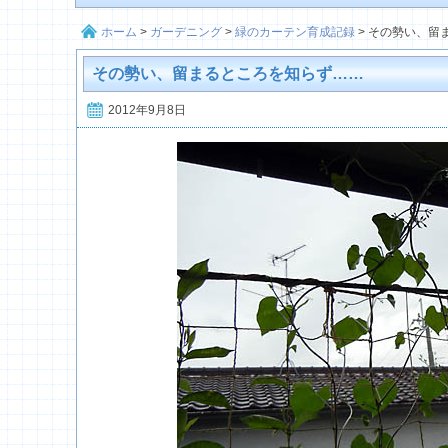
ホーム
>
ガーデニング
>
緑のカーテン育成記録
>
その勢い、留
その勢い、留まるところを知らず……
2012年9月8日