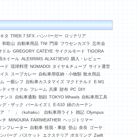
キタ
TREK 7.5FX
ハンバーガー
ロッテリア
和歌山
自動車用品
TNI
門扉
フウセンカズラ
忘年会
サドル
GREGORY
CATEYE
サイクルモード
TIGORA
用ホイール
ALEXRIMS
ALX473EVO
購入・レビュー
ード
琉球料理
NOMADOI
タイヤ＆チューブ
サイト運営
イス
スープカレー
自転車用収納・小物類
散水用品
ム
一眼レフ
自転車カスタマイズ
マクドナルド
E-M1
シティサイクル
フレーム
兵庫
財布
PC
DIY
ナンス
自転車通勤
朝顔
TOKYO Wheels
自転車用工具
ッグ・ザック
パールイズミ
E-510
緑のカーテン
ア
「 」（kuhaku）
自転車用ライト
雑記
Olympus
ンチ
MINOURA
FAIRWEATHER
ヘッジトリマー
インフレーター
自動車
怪我・事故
登山
奈良
ゴーヤ
ンバーグ
バスケット
エクステリア
ポタリング
Zwift