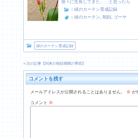
徐々に生長してきた……と思ったら
：
緑のカーテン育成記録
：
緑のカーテン
,
朝顔
,
ゴーヤ
緑のカーテン育成記録
« 次の記事【
到来の朝顔満開の季節
】
コメントを残す
メールアドレスが公開されることはありません。
※
が
コメント
※