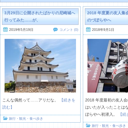
3月29日に公開されたばかりの尼崎城へ
2018 年度夏の友人
行ってみた……が、
のづぼらやへ
2019年5月19日
2018年9月1日
コメント (0)
こんな偶然って……アリだな。
【続きを
2018 年度最初の友人
読む】
はいたが入ったことは
ぼらやへ初潜入。
【続
旅行・観光・食べ歩き
旅行・観光・食べ歩き