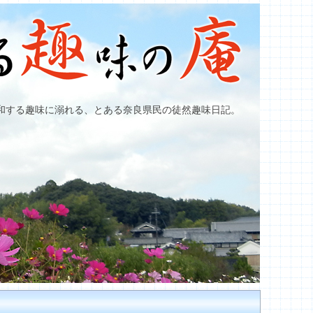
和する趣味に溺れる、とある奈良県民の徒然趣味日記。